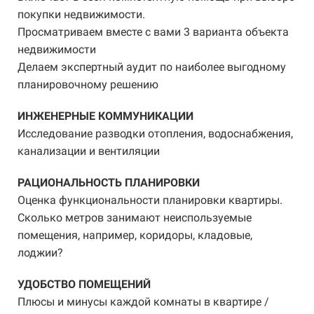
покупки недвижимости.
З
Просматриваем вместе с вами 3 варианта объекта
Ц
недвижимости
и
Делаем экспертный аудит по наиболее выгодному
,
С
планировочному решению
дя
п
ИНЖЕНЕРНЫЕ КОММУНИКАЦИИ
в
Исследование разводки отопления, водоснабжения,
к
канализации и вентиляции
и
П
РАЦИОНАЛЬНОСТЬ ПЛАНИРОВКИ
с
Оценка функциональности планировки квартиры.
Б
Сколько метров занимают неиспользуемые
р
помещения, например, коридоры, кладовые,
п
лоджии?
х
УДОБСТВО ПОМЕЩЕНИЙ
П
Плюсы и минусы каждой комнаты в квартире /